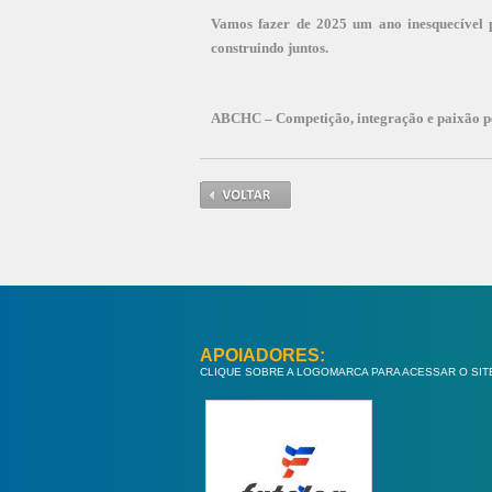
Vamos fazer de 2025 um ano inesquecível p
construindo juntos.
ABCHC – Competição, integração e paixão pe
APOIADORES:
CLIQUE SOBRE A LOGOMARCA PARA ACESSAR O SIT