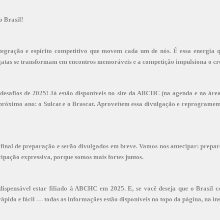
o Brasil!
tegração e espírito competitivo que movem cada um de nós. É essa energia q
gatas se transformam em encontros memoráveis e a competição impulsiona o cre
safios de 2025! Já estão disponíveis no site da ABCHC (na agenda e na área 
do próximo ano: o Sulcat e o Brascat. Aproveitem essa divulgação e reprogram
e final de preparação e serão divulgados em breve. Vamos nos antecipar: prepa
pação expressiva, porque somos mais fortes juntos.
ndispensável estar filiado à ABCHC em 2025. E, se você deseja que o Brasil c
ápido e fácil — todas as informações estão disponíveis no topo da página, na in