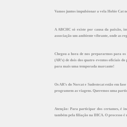
Vamos juntos impulsionar a vela Hobie Cat n
A ABCHC só existe por causa da paixão, in
associação um ambiente vibrante, onde as re
Chegou a hora de nos prepararmos para os de
(AR’s) de dois dos quatro eventos oficiais 
para mais uma temporada marcante!
Os AR’s do Norcat e Sudestecat estão em fas
programem as viagens. Queremos uma partici
Atenção: Para participar dos certames, é i
também pela filiação na IHCA. O processo é r