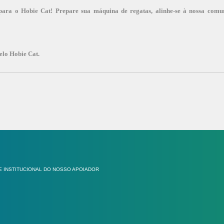
ara o Hobie Cat! Prepare sua máquina de regatas, alinhe-se à nossa comun
lo Hobie Cat.
E INSTITUCIONAL DO NOSSO APOIADOR